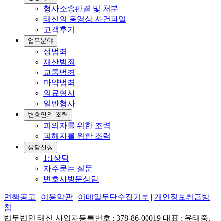
형사소송판결 및 처분
태신의 동영상 사건파일
고객후기
업무분야
성범죄
재산범죄
교통범죄
마약범죄
의료형사
일반형사
변호인의 조력
피의자를 위한 조력
피해자를 위한 조력
상담신청
1:1상담
자주묻는 질문
변호사방문상담
면책공고
|
이용약관
|
이메일무단수집거부
|
개인정보취급방
침
법무법인 태신 사업자등록번호 : 378-86-00019 대표 : 윤태중,