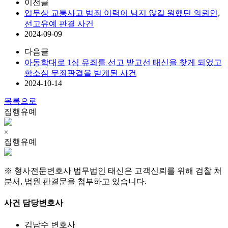
이전글
업무상 교통사고 범죄 이력이 남지 않길 원했던 의뢰인,
선고유예 판결 사건
2024-09-09
다음글
아동학대로 1심 유죄를 선고 받고선 태신을 찾게 되었고
항소심 무죄판결을 받게된 사건
2024-10-14
목록으로
집행유예
×
집행유예
※ 형사전문변호사 법무법인 태신은 고객신뢰를 위해 검찰 처
분서, 법원 판결문을 첨부하고 있습니다.
사건 담당변호사
김남수
변호사