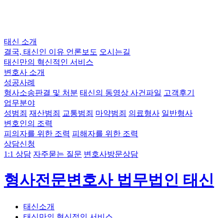
태신 소개
결국, 태신인 이유
언론보도
오시는길
태신만의 혁신적인 서비스
변호사 소개
성공사례
형사소송판결 및 처분
태신의 동영상 사건파일
고객후기
업무분야
성범죄
재산범죄
교통범죄
마약범죄
의료형사
일반형사
변호인의 조력
피의자를 위한 조력
피해자를 위한 조력
상담신청
1:1 상담
자주묻는 질문
변호사방문상담
형사전문변호사 법무법인 태신
태신소개
태신만의 혁신적인 서비스