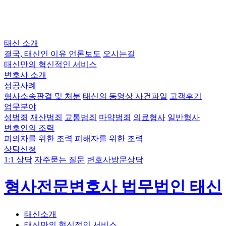
태신 소개
결국, 태신인 이유
언론보도
오시는길
태신만의 혁신적인 서비스
변호사 소개
성공사례
형사소송판결 및 처분
태신의 동영상 사건파일
고객후기
업무분야
성범죄
재산범죄
교통범죄
마약범죄
의료형사
일반형사
변호인의 조력
피의자를 위한 조력
피해자를 위한 조력
상담신청
1:1 상담
자주묻는 질문
변호사방문상담
형사전문변호사 법무법인 태신
태신소개
태신만의 혁신적인 서비스