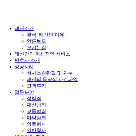
태신소개
결국, 태신인 이유
언론보도
오시는길
태신만의 혁신적인 서비스
변호사 소개
성공사례
형사소송판결 및 처분
태신의 동영상 사건파일
고객후기
업무분야
성범죄
재산범죄
교통범죄
마약범죄
의료형사
일반형사