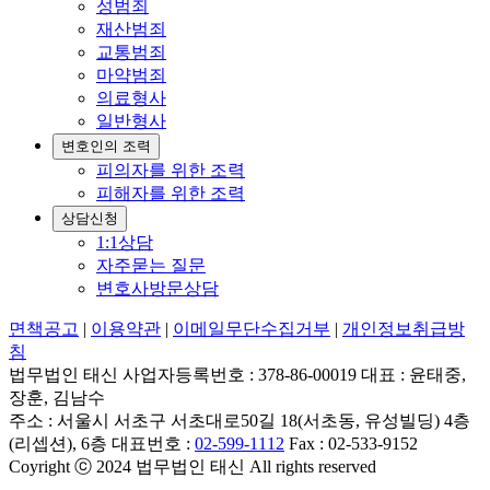
성범죄
재산범죄
교통범죄
마약범죄
의료형사
일반형사
변호인의 조력
피의자를 위한 조력
피해자를 위한 조력
상담신청
1:1상담
자주묻는 질문
변호사방문상담
면책공고
|
이용약관
|
이메일무단수집거부
|
개인정보취급방
침
법무법인 태신 사업자등록번호 : 378-86-00019 대표 : 윤태중,
장훈, 김남수
주소 : 서울시 서초구 서초대로50길 18(서초동, 유성빌딩) 4층
(리셉션), 6층 대표번호 :
02-599-1112
Fax : 02-533-9152
Coyright ⓒ 2024 법무법인 태신 All rights reserved