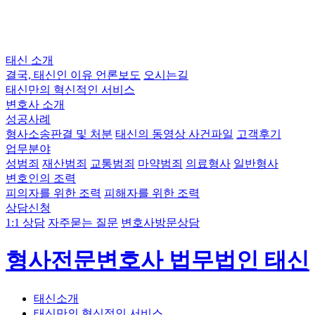
태신 소개
결국, 태신인 이유
언론보도
오시는길
태신만의 혁신적인 서비스
변호사 소개
성공사례
형사소송판결 및 처분
태신의 동영상 사건파일
고객후기
업무분야
성범죄
재산범죄
교통범죄
마약범죄
의료형사
일반형사
변호인의 조력
피의자를 위한 조력
피해자를 위한 조력
상담신청
1:1 상담
자주묻는 질문
변호사방문상담
형사전문변호사 법무법인 태신
태신소개
태신만의 혁신적인 서비스