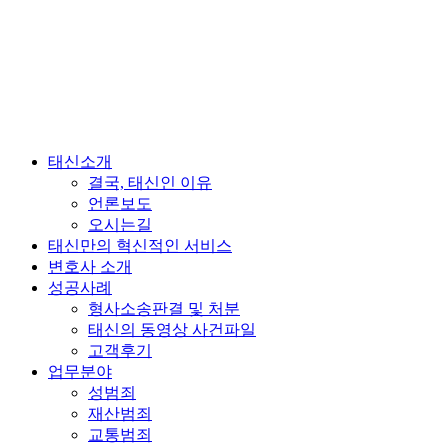
태신소개
결국, 태신인 이유
언론보도
오시는길
태신만의 혁신적인 서비스
변호사 소개
성공사례
형사소송판결 및 처분
태신의 동영상 사건파일
고객후기
업무분야
성범죄
재산범죄
교통범죄