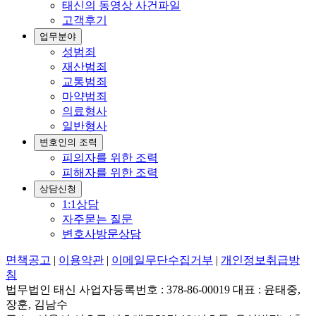
태신의 동영상 사건파일
고객후기
업무분야
성범죄
재산범죄
교통범죄
마약범죄
의료형사
일반형사
변호인의 조력
피의자를 위한 조력
피해자를 위한 조력
상담신청
1:1상담
자주묻는 질문
변호사방문상담
면책공고
|
이용약관
|
이메일무단수집거부
|
개인정보취급방
침
법무법인 태신 사업자등록번호 : 378-86-00019 대표 : 윤태중,
장훈, 김남수