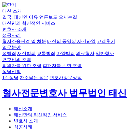
태신 소개
결국, 태신인 이유
언론보도
오시는길
태신만의 혁신적인 서비스
변호사 소개
성공사례
형사소송판결 및 처분
태신의 동영상 사건파일
고객후기
업무분야
성범죄
재산범죄
교통범죄
마약범죄
의료형사
일반형사
변호인의 조력
피의자를 위한 조력
피해자를 위한 조력
상담신청
1:1 상담
자주묻는 질문
변호사방문상담
형사전문변호사 법무법인 태신
태신소개
태신만의 혁신적인 서비스
변호사 소개
성공사례