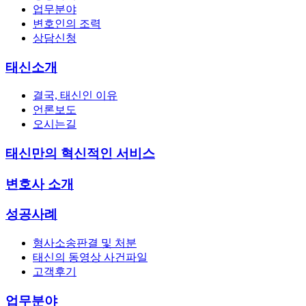
업무분야
변호인의 조력
상담신청
태신소개
결국, 태신인 이유
언론보도
오시는길
태신만의 혁신적인 서비스
변호사 소개
성공사례
형사소송판결 및 처분
태신의 동영상 사건파일
고객후기
업무분야