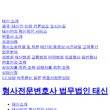
태신 소개
결국, 태신인 이유
언론보도
오시는길
태신만의 혁신적인 서비스
변호사 소개
성공사례
형사소송판결 및 처분
태신의 동영상 사건파일
고객후기
업무분야
성범죄
재산범죄
교통범죄
마약범죄
의료형사
일반형사
변호인의 조력
피의자를 위한 조력
피해자를 위한 조력
상담신청
1:1 상담
자주묻는 질문
변호사방문상담
형사전문변호사 법무법인 태신
태신소개
태신만의 혁신적인 서비스