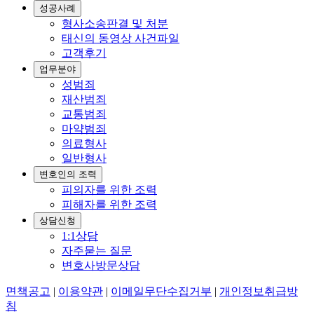
성공사례
형사소송판결 및 처분
태신의 동영상 사건파일
고객후기
업무분야
성범죄
재산범죄
교통범죄
마약범죄
의료형사
일반형사
변호인의 조력
피의자를 위한 조력
피해자를 위한 조력
상담신청
1:1상담
자주묻는 질문
변호사방문상담
면책공고
|
이용약관
|
이메일무단수집거부
|
개인정보취급방
침