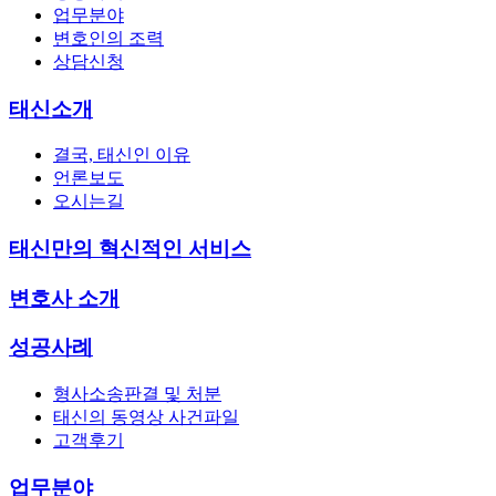
업무분야
변호인의 조력
상담신청
태신소개
결국, 태신인 이유
언론보도
오시는길
태신만의 혁신적인 서비스
변호사 소개
성공사례
형사소송판결 및 처분
태신의 동영상 사건파일
고객후기
업무분야