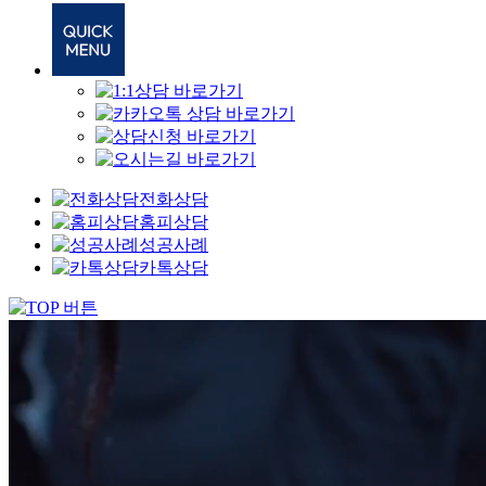
전화상담
홈피상담
성공사례
카톡상담