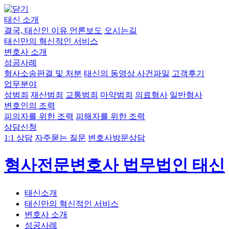
태신 소개
결국, 태신인 이유
언론보도
오시는길
태신만의 혁신적인 서비스
변호사 소개
성공사례
형사소송판결 및 처분
태신의 동영상 사건파일
고객후기
업무분야
성범죄
재산범죄
교통범죄
마약범죄
의료형사
일반형사
변호인의 조력
피의자를 위한 조력
피해자를 위한 조력
상담신청
1:1 상담
자주묻는 질문
변호사방문상담
형사전문변호사 법무법인 태신
태신소개
태신만의 혁신적인 서비스
변호사 소개
성공사례