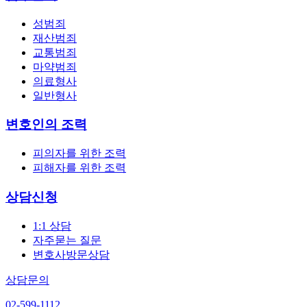
성범죄
재산범죄
교통범죄
마약범죄
의료형사
일반형사
변호인의 조력
피의자를 위한 조력
피해자를 위한 조력
상담신청
1:1 상담
자주묻는 질문
변호사방문상담
상담문의
02-599-1112