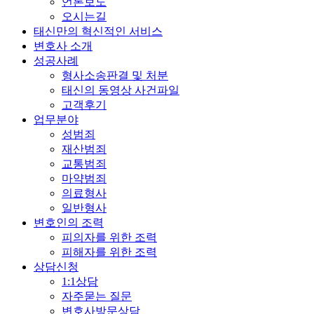
언론보도
오시는길
태신만의 혁신적인 서비스
변호사 소개
성공사례
형사소송판결 및 처분
태신의 동영상 사건파일
고객후기
업무분야
성범죄
재산범죄
교통범죄
마약범죄
의료형사
일반형사
변호인의 조력
피의자를 위한 조력
피해자를 위한 조력
상담신청
1:1상담
자주묻는 질문
변호사방문상담