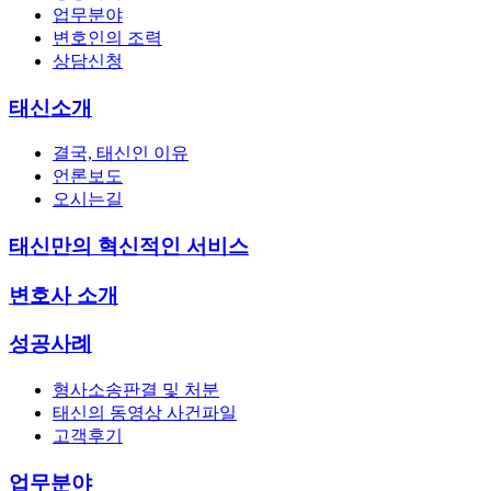
업무분야
변호인의 조력
상담신청
태신소개
결국, 태신인 이유
언론보도
오시는길
태신만의 혁신적인 서비스
변호사 소개
성공사례
형사소송판결 및 처분
태신의 동영상 사건파일
고객후기
업무분야