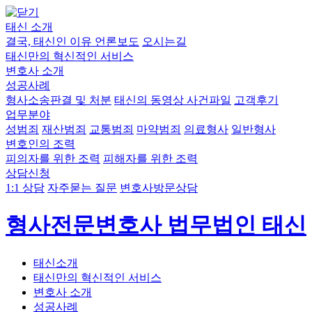
태신 소개
결국, 태신인 이유
언론보도
오시는길
태신만의 혁신적인 서비스
변호사 소개
성공사례
형사소송판결 및 처분
태신의 동영상 사건파일
고객후기
업무분야
성범죄
재산범죄
교통범죄
마약범죄
의료형사
일반형사
변호인의 조력
피의자를 위한 조력
피해자를 위한 조력
상담신청
1:1 상담
자주묻는 질문
변호사방문상담
형사전문변호사 법무법인 태신
태신소개
태신만의 혁신적인 서비스
변호사 소개
성공사례