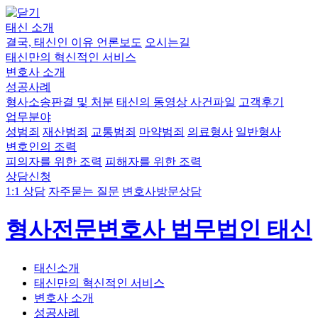
태신 소개
결국, 태신인 이유
언론보도
오시는길
태신만의 혁신적인 서비스
변호사 소개
성공사례
형사소송판결 및 처분
태신의 동영상 사건파일
고객후기
업무분야
성범죄
재산범죄
교통범죄
마약범죄
의료형사
일반형사
변호인의 조력
피의자를 위한 조력
피해자를 위한 조력
상담신청
1:1 상담
자주묻는 질문
변호사방문상담
형사전문변호사 법무법인 태신
태신소개
태신만의 혁신적인 서비스
변호사 소개
성공사례