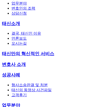
업무분야
변호인의 조력
상담신청
태신소개
결국, 태신인 이유
언론보도
오시는길
태신만의 혁신적인 서비스
변호사 소개
성공사례
형사소송판결 및 처분
태신의 동영상 사건파일
고객후기
업무분야