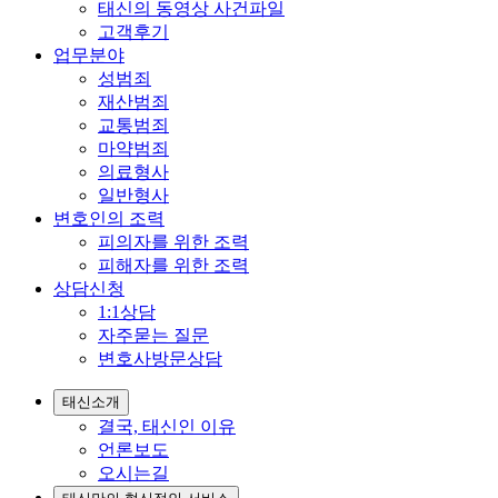
태신의 동영상 사건파일
고객후기
업무분야
성범죄
재산범죄
교통범죄
마약범죄
의료형사
일반형사
변호인의 조력
피의자를 위한 조력
피해자를 위한 조력
상담신청
1:1상담
자주묻는 질문
변호사방문상담
태신소개
결국, 태신인 이유
언론보도
오시는길