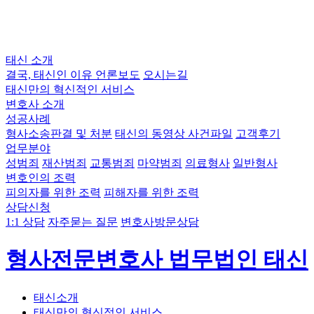
태신 소개
결국, 태신인 이유
언론보도
오시는길
태신만의 혁신적인 서비스
변호사 소개
성공사례
형사소송판결 및 처분
태신의 동영상 사건파일
고객후기
업무분야
성범죄
재산범죄
교통범죄
마약범죄
의료형사
일반형사
변호인의 조력
피의자를 위한 조력
피해자를 위한 조력
상담신청
1:1 상담
자주묻는 질문
변호사방문상담
형사전문변호사 법무법인 태신
태신소개
태신만의 혁신적인 서비스