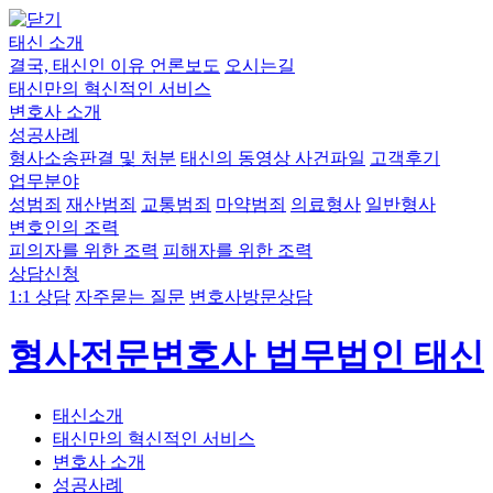
태신 소개
결국, 태신인 이유
언론보도
오시는길
태신만의 혁신적인 서비스
변호사 소개
성공사례
형사소송판결 및 처분
태신의 동영상 사건파일
고객후기
업무분야
성범죄
재산범죄
교통범죄
마약범죄
의료형사
일반형사
변호인의 조력
피의자를 위한 조력
피해자를 위한 조력
상담신청
1:1 상담
자주묻는 질문
변호사방문상담
형사전문변호사 법무법인 태신
태신소개
태신만의 혁신적인 서비스
변호사 소개
성공사례