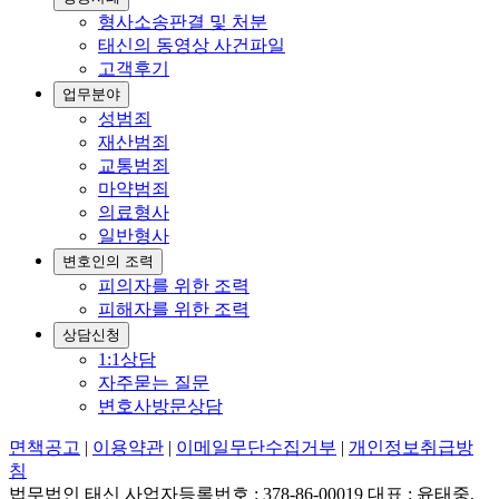
형사소송판결 및 처분
태신의 동영상 사건파일
고객후기
업무분야
성범죄
재산범죄
교통범죄
마약범죄
의료형사
일반형사
변호인의 조력
피의자를 위한 조력
피해자를 위한 조력
상담신청
1:1상담
자주묻는 질문
변호사방문상담
면책공고
|
이용약관
|
이메일무단수집거부
|
개인정보취급방
침
법무법인 태신 사업자등록번호 : 378-86-00019 대표 : 윤태중,