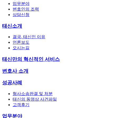
업무분야
변호인의 조력
상담신청
태신소개
결국, 태신인 이유
언론보도
오시는길
태신만의 혁신적인 서비스
변호사 소개
성공사례
형사소송판결 및 처분
태신의 동영상 사건파일
고객후기
업무분야