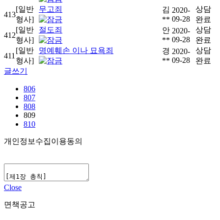
[일반
무고죄
상담
김
2020-
413
09-28
형사]
**
완료
[일반
절도죄
상담
안
2020-
412
09-28
형사]
**
완료
[일반
명예훼손 이나 묘욕죄
상담
경
2020-
411
09-28
형사]
**
완료
글쓰기
806
807
808
809
810
개인정보수집이용동의
Close
면책공고