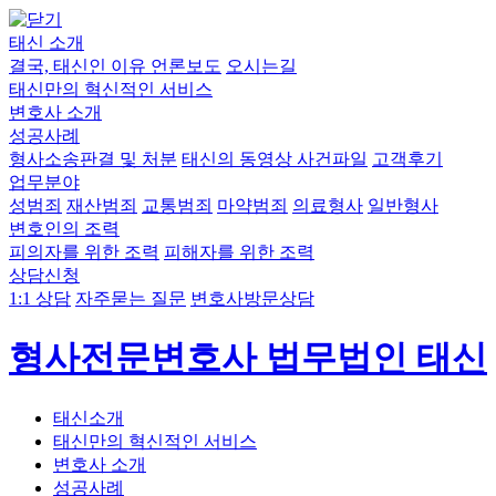
태신 소개
결국, 태신인 이유
언론보도
오시는길
태신만의 혁신적인 서비스
변호사 소개
성공사례
형사소송판결 및 처분
태신의 동영상 사건파일
고객후기
업무분야
성범죄
재산범죄
교통범죄
마약범죄
의료형사
일반형사
변호인의 조력
피의자를 위한 조력
피해자를 위한 조력
상담신청
1:1 상담
자주묻는 질문
변호사방문상담
형사전문변호사 법무법인 태신
태신소개
태신만의 혁신적인 서비스
변호사 소개
성공사례