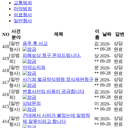
교통범죄
마약범죄
의료형사
일반형사
사건
이
제목
날짜
답변
NO
분야
름
[일반
음주 후 사고
상담
김
2020-
420
09-28
형사]
**
완료
[성범
피해보상 청구 문의드립니다.
상담
상
2020-
419
09-28
죄]
**
완료
[일반
마약소지죄
상담
문
2020-
418
09-28
형사]
**
완료
[일반
사기죄 벌금약식명령 정식재판청구
상담
윤
2020-
417
09-28
형사]
**
완료
[성범
변호사선임 비용이 궁금합니다
상담
김
2020-
416
09-28
죄]
**
완료
[일반
상담문의
상담
이
2020-
415
09-28
형사]
**
완료
건대에서 시비가 붙었는데 일방적
[일반
상담
박
2020-
414
제 잘못이라고 합니다
09-28
형사]
완료
**