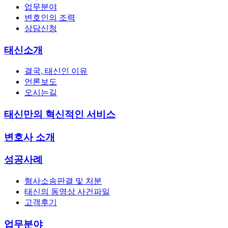
업무분야
변호인의 조력
상담신청
태신소개
결국, 태신인 이유
언론보도
오시는길
태신만의 혁신적인 서비스
변호사 소개
성공사례
형사소송판결 및 처분
태신의 동영상 사건파일
고객후기
업무분야