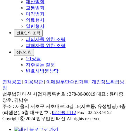
재산범죄
교통범죄
마약범죄
의료형사
일반형사
변호인의 조력
피의자를 위한 조력
피해자를 위한 조력
상담신청
1:1상담
자주묻는 질문
변호사방문상담
면책공고
|
이용약관
|
이메일무단수집거부
|
개인정보취급방
침
법무법인 태신 사업자등록번호 : 378-86-00019 대표 : 윤태중,
장훈, 김남수
주소 : 서울시 서초구 서초대로50길 18(서초동, 유성빌딩) 4층
(리셉션), 6층 대표번호 :
02-599-1112
Fax : 02-533-9152
Coyright ⓒ 2024 법무법인 태신 All rights reserved