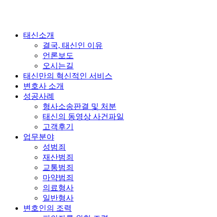
태신소개
결국, 태신인 이유
언론보도
오시는길
태신만의 혁신적인 서비스
변호사 소개
성공사례
형사소송판결 및 처분
태신의 동영상 사건파일
고객후기
업무분야
성범죄
재산범죄
교통범죄
마약범죄
의료형사
일반형사
변호인의 조력