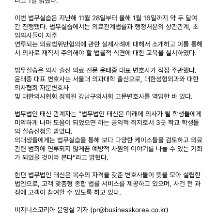
다고 1일 밝혔다.
이번 법무실습은 지난해 11월 28일부터 올해 1월 16일까지 약 두 달여
간 진행됐다. 법무실습에서는 의료관계법률과 행정처분의 상관관계, 초
임의사들이 자주
연루되는 의료법위반혐의에 관한 실제사례에 대해서 소개하고 이를 통해
서 의사로 재직시 주의해야 할 법률적 식견에 대한 교육을 실시하였다.
법무실습은 의사 출신 의료 전문 윤태중 대표 변호사가 직접 주관했다.
윤태중 대표 변호사는 서울대 의과대학 출신으로, 대한성형외과와 대한
의사협회 자문변호사
및 대한의사협회 정회원 강남구의사회 고문변호사를 역임한 바 있다.
법무법인 태신 관계자는 “법무법인 태신은 미래에 의사가 될 학생들에게
미약하게 나마 도움이 되었으면 하는 공익적 취지로서 3곳 학교 학생들
의 실습신청을 받았다.
의대생들에게는 법무실습을 통해 보다 다양한 케이스들을 검토하고 의료
관련 범죄에 연루되지 않게끔 예방적 차원의 이야기를 나눌 수 있는 기회
가 되었을 것이라 본다”라고 밝혔다.
한편 법무법인 태신은 복수의 자격을 갖춘 변호사들이 뜻을 모아 설립한
법인으로, 고객 맞춤형 종합 법률 서비스를 제공하고 있으며, 사건 전 과
정에 고객이 참여할 수 있도록 하고 있다.
비지니스코리아 윤영실 기자 (pr@businesskorea.co.kr)