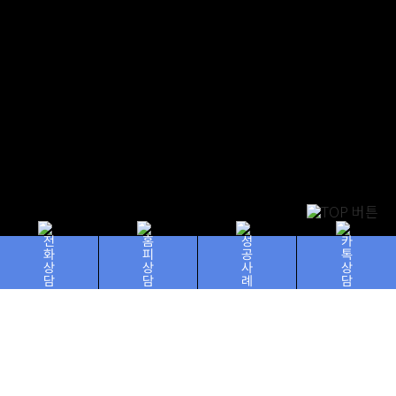
태신소개
전화상담
홈피상담
성공사례
카톡상담
태신만의 혁신적인 서비스