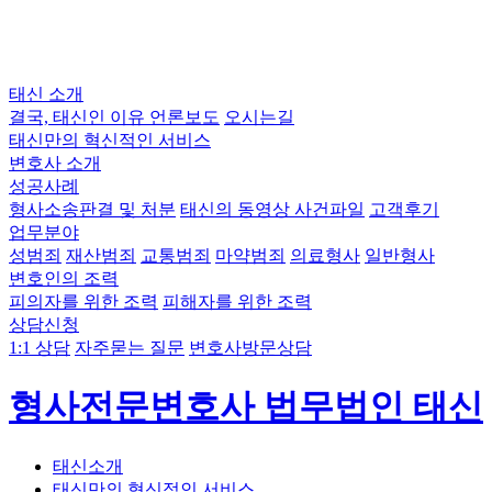
태신 소개
결국, 태신인 이유
언론보도
오시는길
태신만의 혁신적인 서비스
변호사 소개
성공사례
형사소송판결 및 처분
태신의 동영상 사건파일
고객후기
업무분야
성범죄
재산범죄
교통범죄
마약범죄
의료형사
일반형사
변호인의 조력
피의자를 위한 조력
피해자를 위한 조력
상담신청
1:1 상담
자주묻는 질문
변호사방문상담
형사전문변호사 법무법인 태신
태신소개
태신만의 혁신적인 서비스