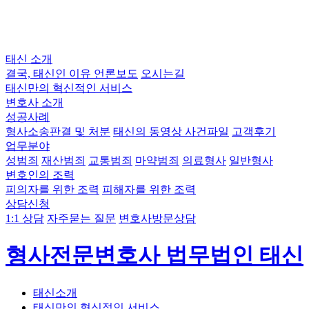
태신 소개
결국, 태신인 이유
언론보도
오시는길
태신만의 혁신적인 서비스
변호사 소개
성공사례
형사소송판결 및 처분
태신의 동영상 사건파일
고객후기
업무분야
성범죄
재산범죄
교통범죄
마약범죄
의료형사
일반형사
변호인의 조력
피의자를 위한 조력
피해자를 위한 조력
상담신청
1:1 상담
자주묻는 질문
변호사방문상담
형사전문변호사 법무법인 태신
태신소개
태신만의 혁신적인 서비스