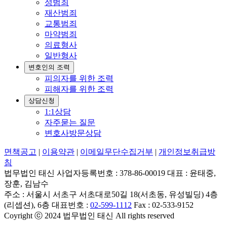
성범죄
재산범죄
교통범죄
마약범죄
의료형사
일반형사
변호인의 조력
피의자를 위한 조력
피해자를 위한 조력
상담신청
1:1상담
자주묻는 질문
변호사방문상담
면책공고
|
이용약관
|
이메일무단수집거부
|
개인정보취급방
침
법무법인 태신 사업자등록번호 : 378-86-00019 대표 : 윤태중,
장훈, 김남수
주소 : 서울시 서초구 서초대로50길 18(서초동, 유성빌딩) 4층
(리셉션), 6층 대표번호 :
02-599-1112
Fax : 02-533-9152
Coyright ⓒ 2024 법무법인 태신 All rights reserved