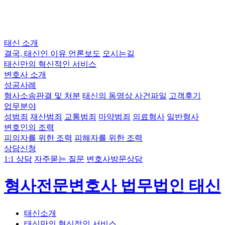
태신 소개
결국, 태신인 이유
언론보도
오시는길
태신만의 혁신적인 서비스
변호사 소개
성공사례
형사소송판결 및 처분
태신의 동영상 사건파일
고객후기
업무분야
성범죄
재산범죄
교통범죄
마약범죄
의료형사
일반형사
변호인의 조력
피의자를 위한 조력
피해자를 위한 조력
상담신청
1:1 상담
자주묻는 질문
변호사방문상담
형사전문변호사 법무법인 태신
태신소개
태신만의 혁신적인 서비스