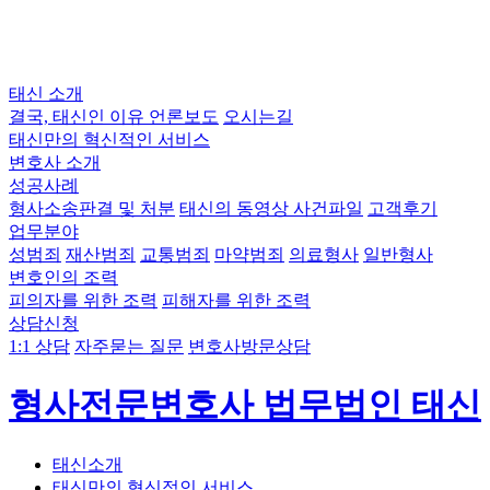
태신 소개
결국, 태신인 이유
언론보도
오시는길
태신만의 혁신적인 서비스
변호사 소개
성공사례
형사소송판결 및 처분
태신의 동영상 사건파일
고객후기
업무분야
성범죄
재산범죄
교통범죄
마약범죄
의료형사
일반형사
변호인의 조력
피의자를 위한 조력
피해자를 위한 조력
상담신청
1:1 상담
자주묻는 질문
변호사방문상담
형사전문변호사 법무법인 태신
태신소개
태신만의 혁신적인 서비스