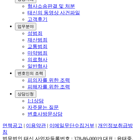
형사소송판결 및 처분
태신의 동영상 사건파일
고객후기
업무분야
성범죄
재산범죄
교통범죄
마약범죄
의료형사
일반형사
변호인의 조력
피의자를 위한 조력
피해자를 위한 조력
상담신청
1:1상담
자주묻는 질문
변호사방문상담
면책공고
|
이용약관
|
이메일무단수집거부
|
개인정보취급방
침
법무법인 태신 사업자등록번호 : 378-86-00019 대표 : 윤태중,