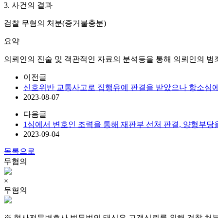
3. 사건의 결과
검찰 무혐의 처분(증거불충분)
요약
의뢰인의 진술 및 객관적인 자료의 분석등을 통해 의뢰인의 범죄
이전글
신호위반 교통사고로 집행유예 판결을 받았으나 항소심에
2023-08-07
다음글
1심에서 변호인 조력을 통해 재판부 선처 판결, 양형부당
2023-09-04
목록으로
무혐의
×
무혐의
※ 형사전문변호사 법무법인 태신은 고객신뢰를 위해 검찰 처분