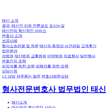
태신 소개
결국, 태신인 이유
언론보도
오시는길
태신만의 혁신적인 서비스
변호사 소개
성공사례
형사소송판결 및 처분
태신의 동영상 사건파일
고객후기
업무분야
성범죄
재산범죄
교통범죄
마약범죄
의료형사
일반형사
변호인의 조력
피의자를 위한 조력
피해자를 위한 조력
상담신청
1:1 상담
자주묻는 질문
변호사방문상담
형사전문변호사 법무법인 태신
태신소개
태신만의 혁신적인 서비스