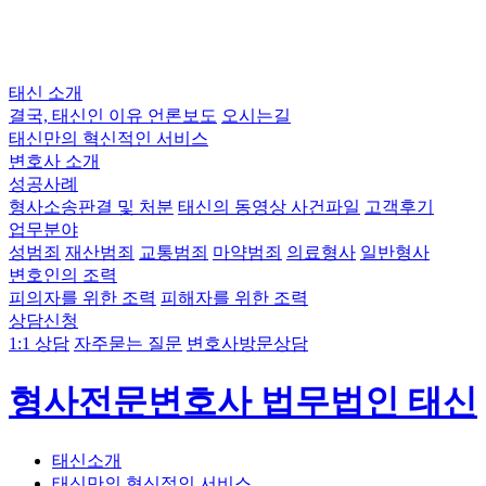
태신 소개
결국, 태신인 이유
언론보도
오시는길
태신만의 혁신적인 서비스
변호사 소개
성공사례
형사소송판결 및 처분
태신의 동영상 사건파일
고객후기
업무분야
성범죄
재산범죄
교통범죄
마약범죄
의료형사
일반형사
변호인의 조력
피의자를 위한 조력
피해자를 위한 조력
상담신청
1:1 상담
자주묻는 질문
변호사방문상담
형사전문변호사 법무법인 태신
태신소개
태신만의 혁신적인 서비스