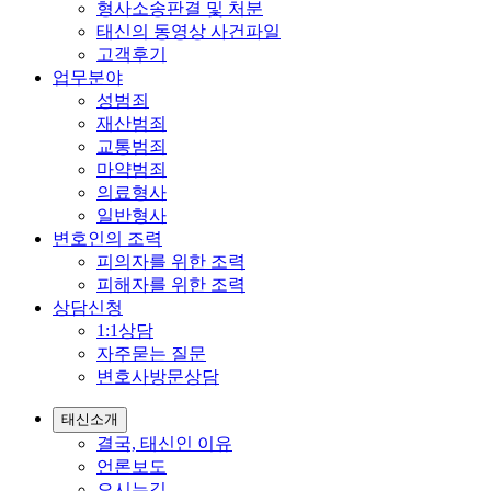
형사소송판결 및 처분
태신의 동영상 사건파일
고객후기
업무분야
성범죄
재산범죄
교통범죄
마약범죄
의료형사
일반형사
변호인의 조력
피의자를 위한 조력
피해자를 위한 조력
상담신청
1:1상담
자주묻는 질문
변호사방문상담
태신소개
결국, 태신인 이유
언론보도
오시는길