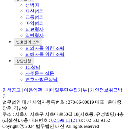
성범죄
재산범죄
교통범죄
마약범죄
의료형사
일반형사
변호인의 조력
피의자를 위한 조력
피해자를 위한 조력
상담신청
1:1상담
자주묻는 질문
변호사방문상담
면책공고
|
이용약관
|
이메일무단수집거부
|
개인정보취급방
침
법무법인 태신 사업자등록번호 : 378-86-00019 대표 : 윤태중,
장훈, 김남수
주소 : 서울시 서초구 서초대로50길 18(서초동, 유성빌딩) 4층
(리셉션), 6층 대표번호 :
02-599-1112
Fax : 02-533-9152
Coyright ⓒ 2024 법무법인 태신 All rights reserved