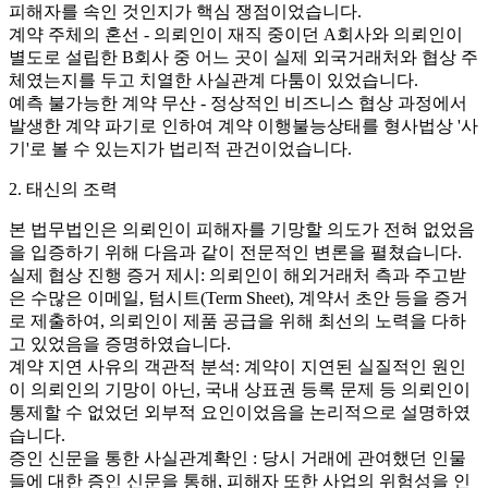
피해자를 속인 것인지가 핵심 쟁점이었습니다.
계약 주체의 혼선 - 의뢰인이 재직 중이던 A회사와 의뢰인이
별도로 설립한 B회사 중 어느 곳이 실제 외국거래처와 협상 주
체였는지를 두고 치열한 사실관계 다툼이 있었습니다.
예측 불가능한 계약 무산 - 정상적인 비즈니스 협상 과정에서
발생한 계약 파기로 인하여 계약 이행불능상태를 형사법상 '사
기'로 볼 수 있는지가 법리적 관건이었습니다.
2. 태신의 조력
본 법무법인은 의뢰인이 피해자를 기망할 의도가 전혀 없었음
을 입증하기 위해 다음과 같이 전문적인 변론을 펼쳤습니다.
실제 협상 진행 증거 제시: 의뢰인이 해외거래처 측과 주고받
은 수많은 이메일, 텀시트(Term Sheet), 계약서 초안 등을 증거
로 제출하여, 의뢰인이 제품 공급을 위해 최선의 노력을 다하
고 있었음을 증명하였습니다.
계약 지연 사유의 객관적 분석: 계약이 지연된 실질적인 원인
이 의뢰인의 기망이 아닌, 국내 상표권 등록 문제 등 의뢰인이
통제할 수 없었던 외부적 요인이었음을 논리적으로 설명하였
습니다.
증인 신문을 통한 사실관계확인 : 당시 거래에 관여했던 인물
들에 대한 증인 신문을 통해, 피해자 또한 사업의 위험성을 인