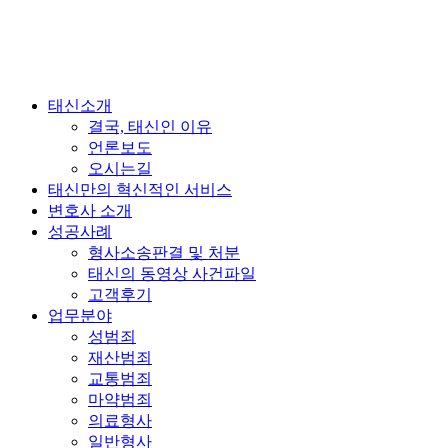
태신소개
결국, 태신인 이유
언론보도
오시는길
태신만의 혁신적인 서비스
변호사 소개
성공사례
형사소송판결 및 처분
태신의 동영상 사건파일
고객후기
업무분야
성범죄
재산범죄
교통범죄
마약범죄
의료형사
일반형사