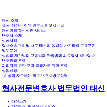
태신 소개
결국, 태신인 이유
언론보도
오시는길
태신만의 혁신적인 서비스
변호사 소개
성공사례
형사소송판결 및 처분
태신의 동영상 사건파일
고객후기
업무분야
성범죄
재산범죄
교통범죄
마약범죄
의료형사
일반형사
변호인의 조력
피의자를 위한 조력
피해자를 위한 조력
상담신청
1:1 상담
자주묻는 질문
변호사방문상담
형사전문변호사 법무법인 태신
태신소개
태신만의 혁신적인 서비스