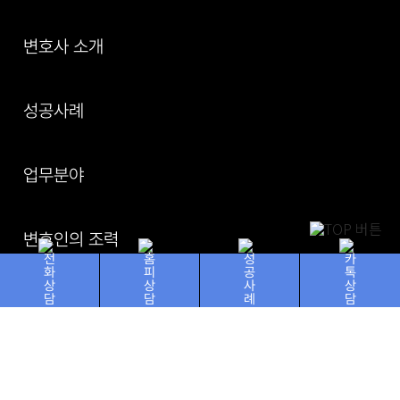
변호사 소개
성공사례
업무분야
변호인의 조력
상담신청
전화상담
홈피상담
성공사례
카톡상담
면책공고
|
이용약관
|
이메일무단수집거부
|
개인정보취급방침