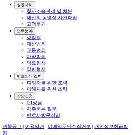
성공사례
형사소송판결 및 처분
태신의 동영상 사건파일
고객후기
업무분야
성범죄
재산범죄
교통범죄
마약범죄
의료형사
일반형사
변호인의 조력
피의자를 위한 조력
피해자를 위한 조력
상담신청
1:1상담
자주묻는 질문
변호사방문상담
면책공고
|
이용약관
|
이메일무단수집거부
|
개인정보취급방
침