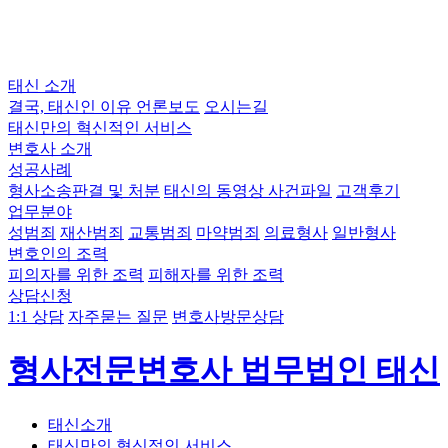
태신 소개
결국, 태신인 이유
언론보도
오시는길
태신만의 혁신적인 서비스
변호사 소개
성공사례
형사소송판결 및 처분
태신의 동영상 사건파일
고객후기
업무분야
성범죄
재산범죄
교통범죄
마약범죄
의료형사
일반형사
변호인의 조력
피의자를 위한 조력
피해자를 위한 조력
상담신청
1:1 상담
자주묻는 질문
변호사방문상담
형사전문변호사 법무법인 태신
태신소개
태신만의 혁신적인 서비스