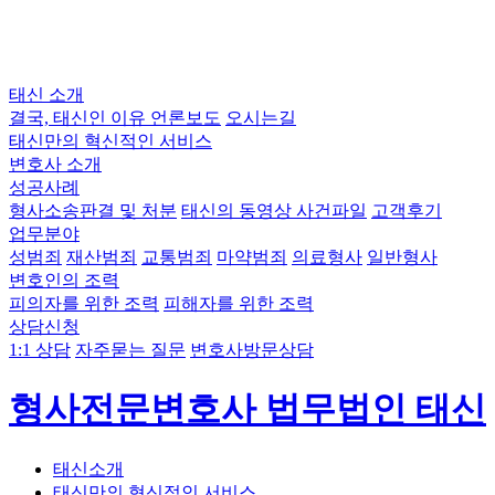
태신 소개
결국, 태신인 이유
언론보도
오시는길
태신만의 혁신적인 서비스
변호사 소개
성공사례
형사소송판결 및 처분
태신의 동영상 사건파일
고객후기
업무분야
성범죄
재산범죄
교통범죄
마약범죄
의료형사
일반형사
변호인의 조력
피의자를 위한 조력
피해자를 위한 조력
상담신청
1:1 상담
자주묻는 질문
변호사방문상담
형사전문변호사 법무법인 태신
태신소개
태신만의 혁신적인 서비스