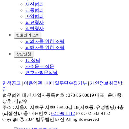
재산범죄
교통범죄
마약범죄
의료형사
일반형사
변호인의 조력
피의자를 위한 조력
피해자를 위한 조력
상담신청
1:1상담
자주묻는 질문
변호사방문상담
면책공고
|
이용약관
|
이메일무단수집거부
|
개인정보취급방
침
법무법인 태신 사업자등록번호 : 378-86-00019 대표 : 윤태중,
장훈, 김남수
주소 : 서울시 서초구 서초대로50길 18(서초동, 유성빌딩) 4층
(리셉션), 6층 대표번호 :
02-599-1112
Fax : 02-533-9152
Coyright ⓒ 2024 법무법인 태신 All rights reserved