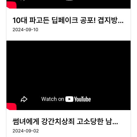
10대 파고든 딥페이크 공포! 겹지방
처벌 가능할까?
2024-09-10
썸녀에게 강간치상죄 고소당한 남성,
'기소유예 성공사례'
2024-09-02