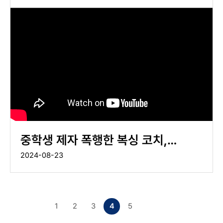
중학생 제자 폭행한 복싱 코치,
아이가 대답을 안해서?
2024-08-23
1
2
3
4
5