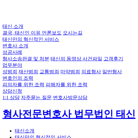
태신 소개
결국, 태신인 이유
언론보도
오시는길
태신만의 혁신적인 서비스
변호사 소개
성공사례
형사소송판결 및 처분
태신의 동영상 사건파일
고객후기
업무분야
성범죄
재산범죄
교통범죄
마약범죄
의료형사
일반형사
변호인의 조력
피의자를 위한 조력
피해자를 위한 조력
상담신청
1:1 상담
자주묻는 질문
변호사방문상담
형사전문변호사 법무법인 태신
태신소개
태신만의 혁신적인 서비스