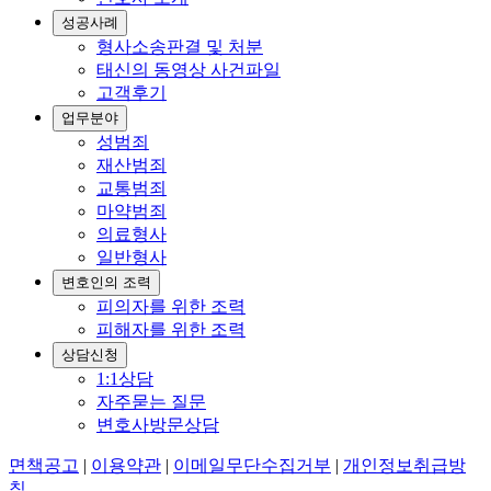
성공사례
형사소송판결 및 처분
태신의 동영상 사건파일
고객후기
업무분야
성범죄
재산범죄
교통범죄
마약범죄
의료형사
일반형사
변호인의 조력
피의자를 위한 조력
피해자를 위한 조력
상담신청
1:1상담
자주묻는 질문
변호사방문상담
면책공고
|
이용약관
|
이메일무단수집거부
|
개인정보취급방
침