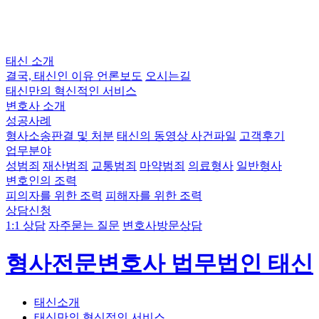
태신 소개
결국, 태신인 이유
언론보도
오시는길
태신만의 혁신적인 서비스
변호사 소개
성공사례
형사소송판결 및 처분
태신의 동영상 사건파일
고객후기
업무분야
성범죄
재산범죄
교통범죄
마약범죄
의료형사
일반형사
변호인의 조력
피의자를 위한 조력
피해자를 위한 조력
상담신청
1:1 상담
자주묻는 질문
변호사방문상담
형사전문변호사 법무법인 태신
태신소개
태신만의 혁신적인 서비스