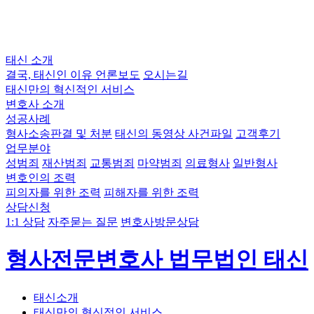
태신 소개
결국, 태신인 이유
언론보도
오시는길
태신만의 혁신적인 서비스
변호사 소개
성공사례
형사소송판결 및 처분
태신의 동영상 사건파일
고객후기
업무분야
성범죄
재산범죄
교통범죄
마약범죄
의료형사
일반형사
변호인의 조력
피의자를 위한 조력
피해자를 위한 조력
상담신청
1:1 상담
자주묻는 질문
변호사방문상담
형사전문변호사 법무법인 태신
태신소개
태신만의 혁신적인 서비스