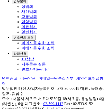
업무분야
성범죄
재산범죄
교통범죄
마약범죄
의료형사
일반형사
변호인의 조력
피의자를 위한 조력
피해자를 위한 조력
상담신청
1:1상담
자주묻는 질문
변호사방문상담
면책공고
|
이용약관
|
이메일무단수집거부
|
개인정보취급방
침
법무법인 태신 사업자등록번호 : 378-86-00019 대표 : 윤태중,
장훈, 김남수
주소 : 서울시 서초구 서초대로50길 18(서초동, 유성빌딩) 4층
(리셉션), 6층 대표번호 :
02-599-1112
Fax : 02-533-9152
Coyright ⓒ 2024 법무법인 태신 All rights reserved