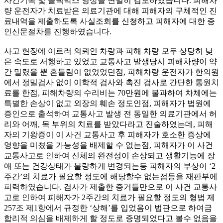
사건기록 및 블랙박스 영상을 면밀히 검토하였습니다. 피해차
량 운전자가 치료받은 의료기관에 대해 피해자의 구체적인 진
료내역을 제출하도록 사실조회를 신청하고 피해자에 대한 증
인신문절차를 진행하였습니다.
사고 현장에 이르러 의뢰인 차량과 피해 차량 모두 상당히 낮
은 속도로 서행하고 있었고 교통사고 발생당시 피해차량이 약
간 밀렸을 뿐 흔들림이 없었었던점, 피해차량 운전자가 한의원
에서 정밀검사 없이 이학적 검사와 촉진 검사로 간단한 통원치
료를 한점, 피해차량의 수리비는 70만원에 불과하여 차체에는
특별한 손상이 없고 외장의 훼손 정도인점, 피해자가 법원에
증인으로 출석하여 교통사고 발생 전 동일한 의료기관에서 허
리와 어깨, 목 부위의 치료를 받았다라고 진술하였는데, 피해
자의 기왕증이 이 사건 교통사고 후 피해자가 호소한 증상에
영향을 미쳤을 가능성을 배제할 수 없는점, 피해자가 이 사건
교통사고로 인하여 신체의 완전성이 손상되고 생활기능에 장
애 또는 건강상태가 불량하게 변경되는등 피해자의 부상이 ‘2
주간’의 치료가 필요할 정도에 해당할수 없는점등을 재판부에
피력하였습니다. 검사가 제출한 증거들만으로 이 사건 교통사
고로 인하여 피해자가 2주간의 치료가 필요할 정도의 형법 제
257조 제1항에서 규정한 ‘상해’를 입었음이 법관으로 하여금
합리적 의심을 배제하게 할 정도로 증명되었다고 볼수 없음을