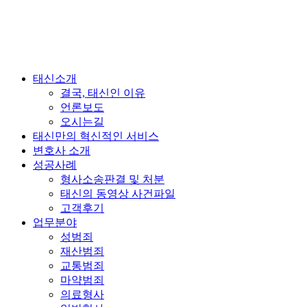
태신소개
결국, 태신인 이유
언론보도
오시는길
태신만의 혁신적인 서비스
변호사 소개
성공사례
형사소송판결 및 처분
태신의 동영상 사건파일
고객후기
업무분야
성범죄
재산범죄
교통범죄
마약범죄
의료형사