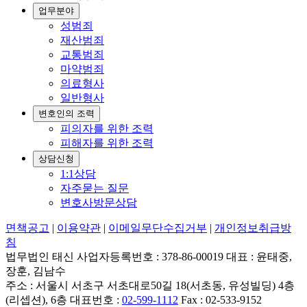
업무분야
성범죄
재산범죄
교통범죄
마약범죄
의료형사
일반형사
변호인의 조력
피의자를 위한 조력
피해자를 위한 조력
상담신청
1:1상담
자주묻는 질문
변호사방문상담
면책공고
|
이용약관
|
이메일무단수집거부
|
개인정보취급방
침
법무법인 태신 사업자등록번호 : 378-86-00019 대표 : 윤태중,
장훈, 김남수
주소 : 서울시 서초구 서초대로50길 18(서초동, 유성빌딩) 4층
(리셉션), 6층 대표번호 :
02-599-1112
Fax : 02-533-9152