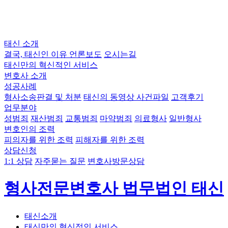
태신 소개
결국, 태신인 이유
언론보도
오시는길
태신만의 혁신적인 서비스
변호사 소개
성공사례
형사소송판결 및 처분
태신의 동영상 사건파일
고객후기
업무분야
성범죄
재산범죄
교통범죄
마약범죄
의료형사
일반형사
변호인의 조력
피의자를 위한 조력
피해자를 위한 조력
상담신청
1:1 상담
자주묻는 질문
변호사방문상담
형사전문변호사 법무법인 태신
태신소개
태신만의 혁신적인 서비스