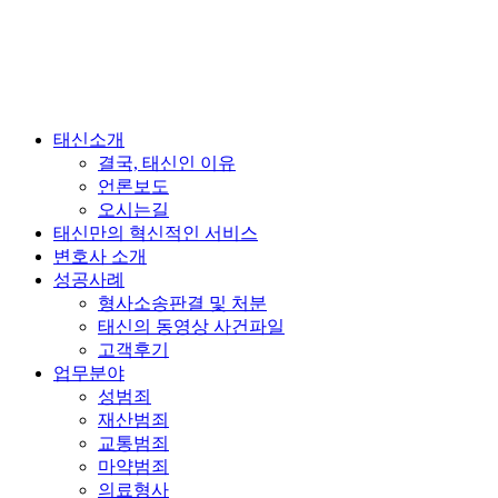
태신소개
결국, 태신인 이유
언론보도
오시는길
태신만의 혁신적인 서비스
변호사 소개
성공사례
형사소송판결 및 처분
태신의 동영상 사건파일
고객후기
업무분야
성범죄
재산범죄
교통범죄
마약범죄
의료형사