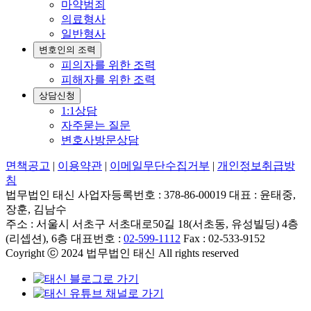
마약범죄
의료형사
일반형사
변호인의 조력
피의자를 위한 조력
피해자를 위한 조력
상담신청
1:1상담
자주묻는 질문
변호사방문상담
면책공고
|
이용약관
|
이메일무단수집거부
|
개인정보취급방
침
법무법인 태신 사업자등록번호 : 378-86-00019 대표 : 윤태중,
장훈, 김남수
주소 : 서울시 서초구 서초대로50길 18(서초동, 유성빌딩) 4층
(리셉션), 6층 대표번호 :
02-599-1112
Fax : 02-533-9152
Coyright ⓒ 2024 법무법인 태신 All rights reserved