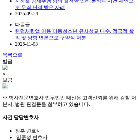
지하철 강제추행 혐의 철저한 법리 분석과 사건 재연으
로 무죄 판결 받은 사례
2025-09-29
다음글
랜덤채팅앱 이용 아동청소년 유사성교 매수, 적극적 합
의 및 양형 변론으로 구약식 처분
2025-11-03
목록으로
벌금
×
벌금
※ 형사전문변호사 법무법인 태신은 고객신뢰를 위해 검찰 처
분서, 법원 판결문을 첨부하고 있습니다.
사건 담당변호사
장훈
변호사
임준성
변호사