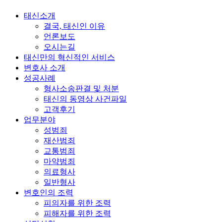
태신소개
결국, 태신인 이유
언론보도
오시는길
태신만의 혁신적인 서비스
변호사 소개
성공사례
형사소송판결 및 처분
태신의 동영상 사건파일
고객후기
업무분야
성범죄
재산범죄
교통범죄
마약범죄
의료형사
일반형사
변호인의 조력
피의자를 위한 조력
피해자를 위한 조력