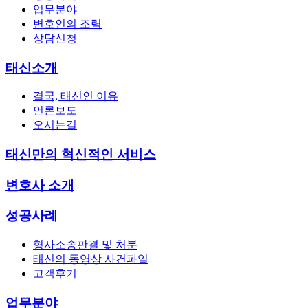
업무분야
변호인의 조력
상담신청
태신소개
결국, 태신인 이유
언론보도
오시는길
태신만의 혁신적인 서비스
변호사 소개
성공사례
형사소송판결 및 처분
태신의 동영상 사건파일
고객후기
업무분야