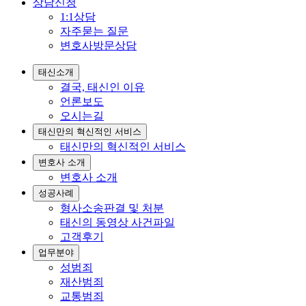
상담신청
1:1상담
자주묻는 질문
변호사방문상담
태신소개
결국, 태신인 이유
언론보도
오시는길
태신만의 혁신적인 서비스
태신만의 혁신적인 서비스
변호사 소개
변호사 소개
성공사례
형사소송판결 및 처분
태신의 동영상 사건파일
고객후기
업무분야
성범죄
재산범죄
교통범죄