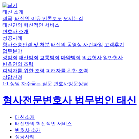
태신 소개
결국, 태신인 이유
언론보도
오시는길
태신만의 혁신적인 서비스
변호사 소개
성공사례
형사소송판결 및 처분
태신의 동영상 사건파일
고객후기
업무분야
성범죄
재산범죄
교통범죄
마약범죄
의료형사
일반형사
변호인의 조력
피의자를 위한 조력
피해자를 위한 조력
상담신청
1:1 상담
자주묻는 질문
변호사방문상담
형사전문변호사 법무법인 태신
태신소개
태신만의 혁신적인 서비스
변호사 소개
성공사례