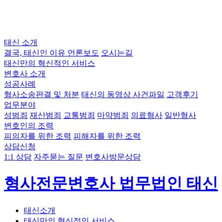
태신 소개
결국, 태신인 이유
언론보도
오시는길
태신만의 혁신적인 서비스
변호사 소개
성공사례
형사소송판결 및 처분
태신의 동영상 사건파일
고객후기
업무분야
성범죄
재산범죄
교통범죄
마약범죄
의료형사
일반형사
변호인의 조력
피의자를 위한 조력
피해자를 위한 조력
상담신청
1:1 상담
자주묻는 질문
변호사방문상담
형사전문변호사 법무법인 태신
태신소개
태신만의 혁신적인 서비스