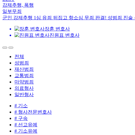
강제추행, 폭행
일부무죄
군인 강제추행 1심 유죄 뒤집고 항소심 무죄 판결! 성범죄 진술
장훈 변호사
진원표 변호사
전체
성범죄
재산범죄
교통범죄
마약범죄
의료형사
일반형사
# 기소
# 형사전문변호사
# 구속
# 선고유예
# 기소유예