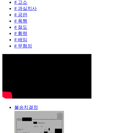
# 고소
# 과실치사
# 공판
# 폭행
# 절도
# 횡령
# 배임
# 무혐의
불송치결정